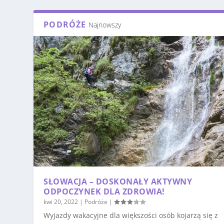
PODRÓŻE
Najnowszy
SŁOWACJA – DOSKONAŁY AKTYWNY
ODPOCZYNEK DLA ZDROWIA!
kwi 20, 2022
|
Podróże
|
Wyjazdy wakacyjne dla większości osób kojarzą się z