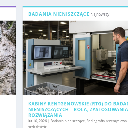
BADANIA NIENISZCZĄCE
Najnowszy
KABINY RENTGENOWSKIE (RTG) DO BADA
NIENISZCZĄCYCH – ROLA, ZASTOSOWANIA
ROZWIĄZANIA
lut 10, 2026
|
Badania nieniszczące
,
Radiografia przemysłowa