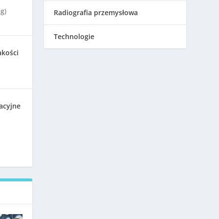
g)
Radiografia przemysłowa
Technologie
akości
acyjne