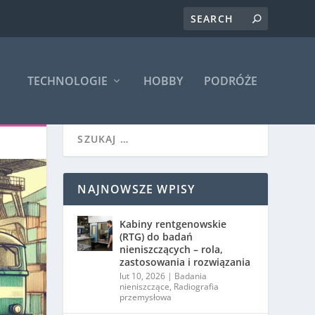
TECHNOLOGIE
HOBBY
PODRÓŻE
NAJNOWSZE WPISY
Kabiny rentgenowskie
(RTG) do badań
nieniszczących – rola,
zastosowania i rozwiązania
lut 10, 2026
|
Badania
nieniszczące
,
Radiografia
przemysłowa