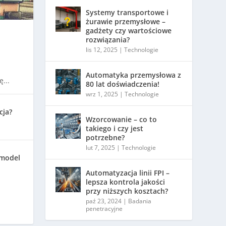
Systemy transportowe i
żurawie przemysłowe –
gadżety czy wartościowe
rozwiązania?
lis 12, 2025
|
Technologie
Automatyka przemysłowa z
...
80 lat doświadczenia!
wrz 1, 2025
|
Technologie
cja?
Wzorcowanie – co to
takiego i czy jest
potrzebne?
lut 7, 2025
|
Technologie
 model
Automatyzacja linii FPI –
lepsza kontrola jakości
przy niższych kosztach?
paź 23, 2024
|
Badania
penetracyjne