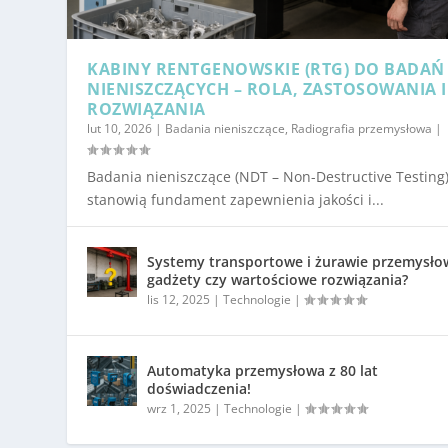
KABINY RENTGENOWSKIE (RTG) DO BADAŃ
NIENISZCZĄCYCH – ROLA, ZASTOSOWANIA I
ROZWIĄZANIA
lut 10, 2026
|
Badania nieniszczące
,
Radiografia przemysłowa
|
Badania nieniszczące (NDT – Non-Destructive Testing
stanowią fundament zapewnienia jakości i...
Systemy transportowe i żurawie przemysło
gadżety czy wartościowe rozwiązania?
lis 12, 2025
|
Technologie
|
Automatyka przemysłowa z 80 lat
doświadczenia!
wrz 1, 2025
|
Technologie
|